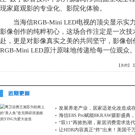
现家庭观影的专业化、影院化体验。
当海信RGB-Mini LED电视的顶尖显示实
影像创作的纯粹初心，这场合作注定是一次技
赴，更是对影像真实之美的共同坚守，影像创
RGB-Mini LED原汁原味地传递给每一位观众
【关闭】
【
发展养老产业，居家适老化改造成
海信E8S Pro赋能8KRAW摄影盛典，
“双11”再掀热潮，家居消费需求迭
真
让HDR内容真正“炸”出来！美国千