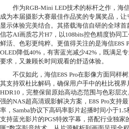
作为RGB-Mini LED技术的标杆之作，海信影
成为本届摄影大赛最佳作品奖的专属奖品，让
显示体验完美结合。其搭载海信自研的全球首款
信芯AI画质芯片H7，以108bits控色精度协
鲜活、色彩更纯粹。更值得关注的是海信E8S P
OLED降低40%，有害蓝光减少42%，既满足
要求，又兼顾长时间观看的舒适体验。
不仅如此，海信E8S Pro在影像方面同样
其支持双杜比解码，确保用户手中的杜比视界
HDR10，完整保留原始高动态范围与色彩层
强的NAS超高清观影解决方案，E8S Pro支持最
率，Samba协议下高码率影片起播时间小于1.
支持蓝光影片的PGS特效字幕，搭配行业独家的
匣”数字影音技术，从片源解析到画面呈现全