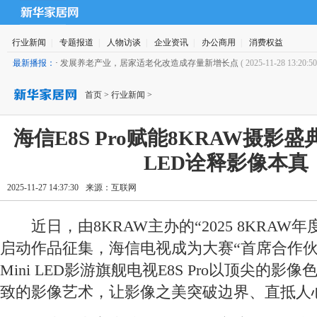
行业新闻
|
专题报道
|
人物访谈
|
企业资讯
|
办公商用
|
消费权益
最新播报：
·
发展养老产业，居家适老化改造成存量新增长点
( 2025-11-28 13:20:50
首页
>
行业新闻
>
海信E8S Pro赋能8KRAW摄影盛典
LED诠释影像本真
2025-11-27 14:37:30
来源：
互联网
近日，由8KRAW主办的“2025 8KRAW
启动作品征集，海信电视成为大赛“首席合作伙伴
Mini LED影游旗舰电视E8S Pro以顶尖的
致的影像艺术，让影像之美突破边界、直抵人