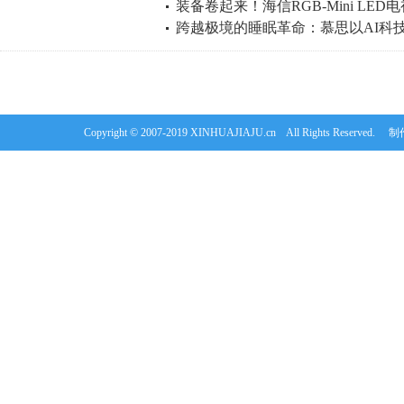
​装备卷起来！海信RGB-Mini LED
Mini LED电视
跨越极境的睡眠革命：慕思以AI科
界杯视觉狂欢
Copyright © 2007-2019 XINHUAJIAJU.cn All Rights Re